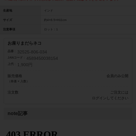
生産地
インド
サイズ
約4×6.5×H11cm
注意事項
ロット：1
お座りまだらネコ
品番
32525-806-034
JANコード
4589450038154
上代
1,900円
販売価格
会員のみ公開
（単価 × 入数）
注文数
ご注文には
ログイン
してください
note記事