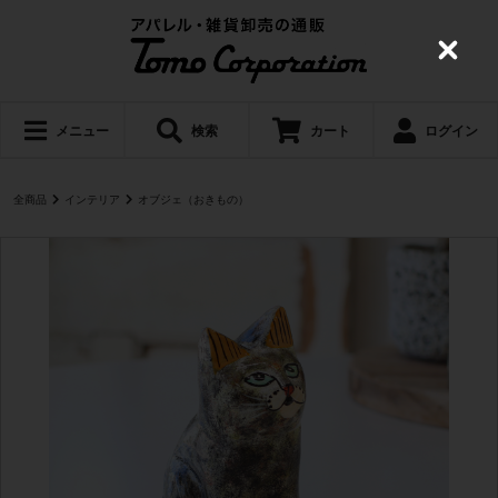
C
l
o
s
e
メニュー
検索
カート
ログイン
全商品
インテリア
オブジェ（おきもの）