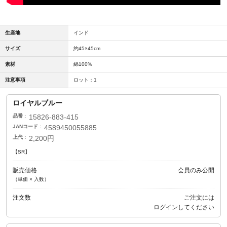
生産地
インド
サイズ
約45×45cm
素材
綿100%
注意事項
ロット：1
ロイヤルブルー
品番
15826-883-415
JANコード
4589450055885
上代
2,200円
【SR】
販売価格
会員のみ公開
（単価 × 入数）
注文数
ご注文には
ログイン
してください