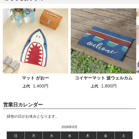
マット がおー
コイヤーマット 波ウェルカム
1,400円
1,800円
上代
上代
営業日カレンダー
緑色の日がお休みとなります。
2026年8月
日
月
火
水
木
金
土