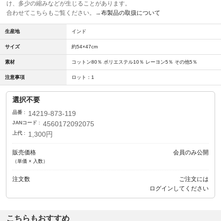
け、多少の縮みなどが生じることがあります。
合わせてこちらもご覧ください。→
布製品の取扱について
生産地
インド
サイズ
約54×47cm
素材
コットン80％ ポリエステル10％ レーヨン5％ その他5％
注意事項
ロット：1
選択不要
品番
14219-873-119
JANコード
4560172092075
上代
1,300円
販売価格
会員のみ公開
（単価 × 入数）
注文数
ご注文には
ログイン
してください
こちらもおすすめ